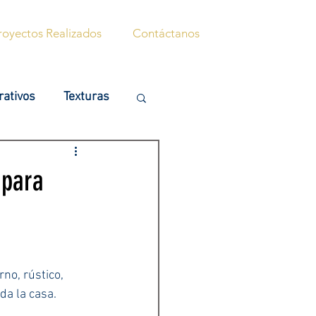
royectos Realizados
Contáctanos
rativos
Texturas
cinas
Plantas
 para
no, rústico, 
da la casa.