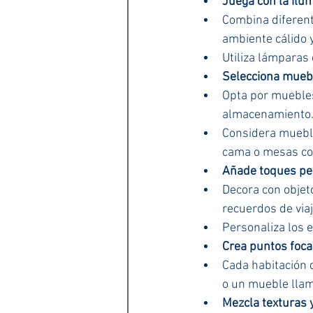
Juega con la ilu
Combina diferente
ambiente cálido 
Utiliza lámparas 
Selecciona mueb
Opta por muebles
almacenamiento
Considera mueble
cama o mesas co
Añade toques pe
Decora con objeto
recuerdos de viaj
Personaliza los 
Crea puntos foca
Cada habitación 
o un mueble llama
Mezcla texturas 