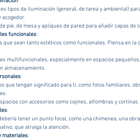
minación
:
s tipos de iluminación (general, de tarea y ambiental) para
y acogedor.
de pie, de mesa y apliques de pared para añadir capas de l
les funcionales
:
 que sean tanto estéticos como funcionales. Piensa en la 
.
s multifuncionales, especialmente en espacios pequeños,
n almacenamiento.
rsonales
:
s que tengan significado para ti, como fotos familiares, obr
es.
espacios con accesorios como cojines, alfombras y cortinas.
les
:
debería tener un punto focal, como una chimenea, una obra
tivo, que atraiga la atención.
y materiales
: