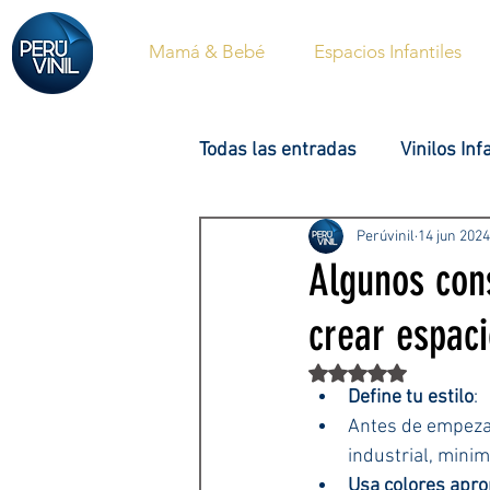
Mamá & Bebé
Espacios Infantiles
Todas las entradas
Vinilos Inf
Baño
Estilo Nórdico
Perúvinil
14 jun 2024
Algunos cons
crear espac
Hogar
Fotomurales
Obtuvo NaN de 5 estr
Define tu estilo
:
Antes de empezar,
industrial, minim
Usa colores apr