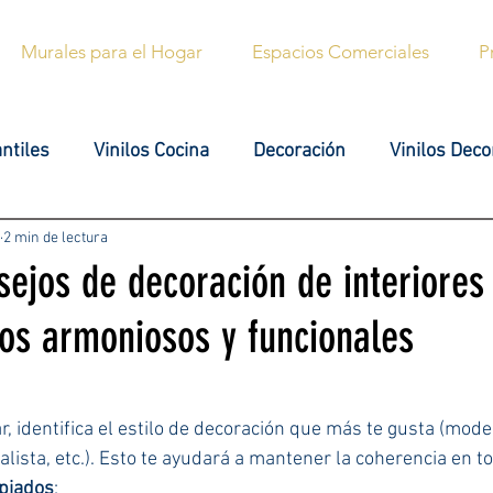
Murales para el Hogar
Espacios Comerciales
P
antiles
Vinilos Cocina
Decoración
Vinilos Deco
Hogar libre de estrés
Tips para decorar tu sala
Co
2 min de lectura
ejos de decoración de interiores
ios armoniosos y funcionales
cuidame
Estilo de vida
ellas.
 identifica el estilo de decoración que más te gusta (moder
alista, etc.). Esto te ayudará a mantener la coherencia en to
opiados
: