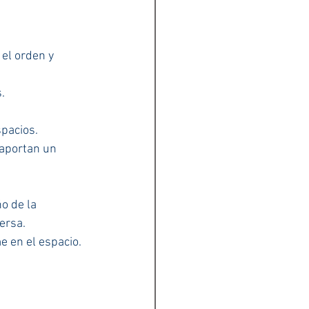
el orden y 
.
spacios.
 aportan un 
o de la 
ersa.
e en el espacio.