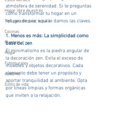
Estilo Nórdico
atmósfera de serenidad. Si te preguntas 
Hogar libre de estrés
cómo transformar tu hogar en un 
refugio de paz, aquí te damos las claves.
Tips para decorar tu sala
Cocinas
1. Menos es más: La simplicidad como 
Plantas
base del zen
El minimalismo es la piedra angular de 
Hogar
la decoración zen. Evita el exceso de 
Fotomurales
muebles y objetos decorativos. Cada 
elemento debe tener un propósito y 
cuidame
aportar tranquilidad al ambiente. Opta 
Estilo de vida
por líneas limpias y formas orgánicas 
que inviten a la relajación.