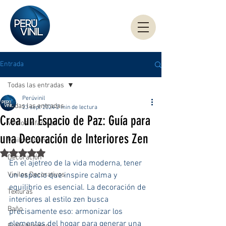
Entrada
Todas las entradas
Perúvinil
Todas las entradas
23 sept 2024
2 min de lectura
Crea un Espacio de Paz: Guía para
Vinilos Infantiles
una Decoración de Interiores Zen
Vinilos Cocina
Obtuvo NaN de 5 estrellas.
Decoración
En el ajetreo de la vida moderna, tener 
Vinilos Decorativos
un espacio que inspire calma y 
equilibrio es esencial. La decoración de 
Texturas
interiores al estilo zen busca 
Baño
precisamente eso: armonizar los 
elementos del hogar para generar una 