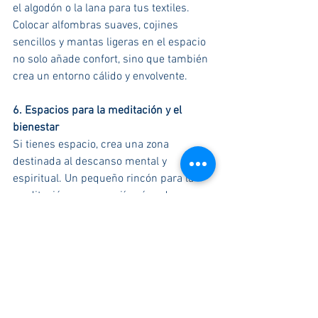
el algodón o la lana para tus textiles. 
Colocar alfombras suaves, cojines 
sencillos y mantas ligeras en el espacio 
no solo añade confort, sino que también 
crea un entorno cálido y envolvente.
6. Espacios para la meditación y el 
bienestar
Si tienes espacio, crea una zona 
destinada al descanso mental y 
espiritual. Un pequeño rincón para la 
meditación, con un cojín cómodo, una 
vela o un difusor de aceites esenciales, 
puede convertirse en tu refugio personal 
para desconectar y recargar energías.
¡Inspírate con estas ideas y transforma 
tu hogar en un templo de paz! ¿Qué 
elemento zen añadirías a tu hogar?