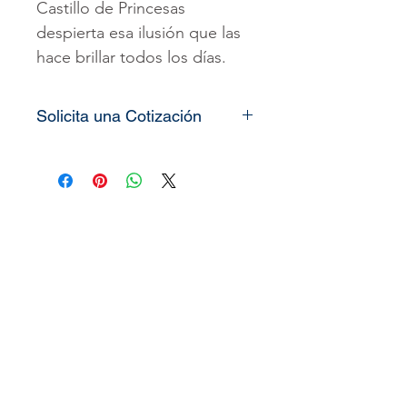
Castillo de Princesas
despierta esa ilusión que las
hace brillar todos los días.
Solicita una Cotización
Todos nuestros
vinilos o
murales
son totalmente
personalizados, lo único que
necesitamos es que nos
pueda enviar las medidas de
la pared o espacio que desea
decorar
(alto x ancho)
y le
enviaremos el precio o
cotización del producto.
También puede solicitar
nuestro
link
de imágenes en