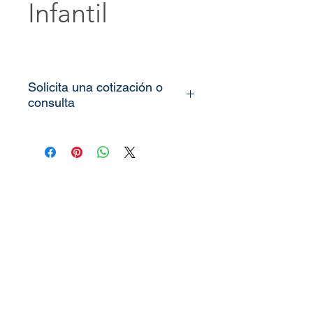
Infantil
Solicita una cotización o
consulta
Todos nuestros vinilos o
murales son totalmente
personalizados, lo único que
necesitamos es que nos
pueda enviar las medidas de
la pared o espacio que desea
decorar (alto x ancho) y le
enviaremos el precio o
cotización del producto.