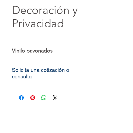
Decoración y
Privacidad
Vinilo pavonados
Solicita una cotización o
consulta
Todos nuestros
vinilos o
murales
son totalmente
personalizados, lo único que
necesitamos es que nos
pueda enviar las medidas de
la pared o espacio que desea