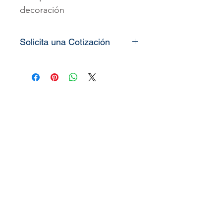
decoración
Solicita una Cotización
Todos nuestros
vinilos o
murales
son totalmente
personalizados, lo único que
necesitamos es que nos
pueda enviar las medidas de
la pared o espacio que desea
decorar
(alto x ancho)
y le
enviaremos el precio o
cotización del producto.
También puede solicitar
nuestro
link
de imágenes en
alta calidad para su elección.