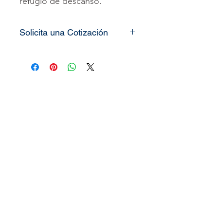
refugio de descanso.
Solicita una Cotización
Todos nuestros
vinilos o
murales
son totalmente
personalizados, lo único que
necesitamos es que nos
pueda enviar las medidas de
la pared o espacio que desea
decorar
(alto x ancho)
y le
enviaremos el precio o
cotización del producto.
También puede solicitar
nuestro
link
de imágenes en
alta calidad para su elección.
¡La instalación de los vinilos o