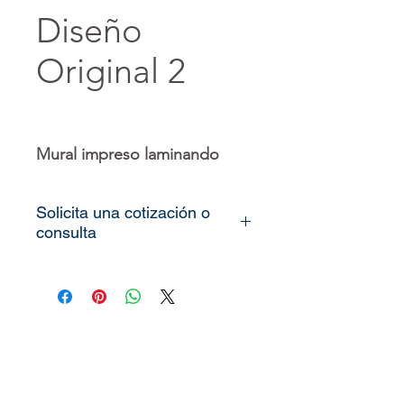
Diseño
Original 2
Mural impreso laminando
Solicita una cotización o
consulta
Todos nuestros
vinilos o
murales
son totalmente
personalizados, lo único que
necesitamos es que nos
pueda enviar las medidas de
la pared o espacio que desea