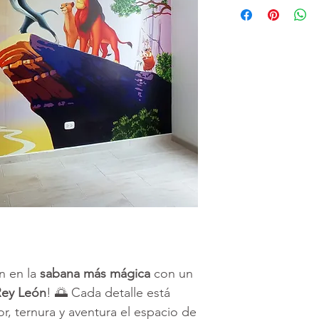
Todos nuestros
totalmente perso
necesitamos es 
medidas de la p
decorar
(alto x 
precio o cotizac
puede solicitar 
alta calidad para
de los vinilos o 
Puede hacer sus
nuestro
botón
d
----------------------
* El envio e intal
murales es Grati
También hacemos
n en la
sabana más mágica
con un
provincia, consu
Rey León
! 🌅 Cada detalle está
r, ternura y aventura el espacio de