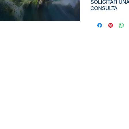
SOLICITAR UN
CONSULTA
Para poder adqui
tiendría que env
aproximados de s
Ancho), el nombr
elegida de nuest
diseño personali
imagen directa
a
peruvinil@gma
utilizar nuestra