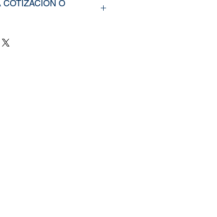
A COTIZACIÓN O
rir nuestros productos,
íarno los tamaños
u vinil o fotomural (Alto y
e y categoría de la imagen
ra web, si cuenta con un
zado, nos puede enviar la
mente
il.com
, tambien puedes
 pagina de
Contacto.