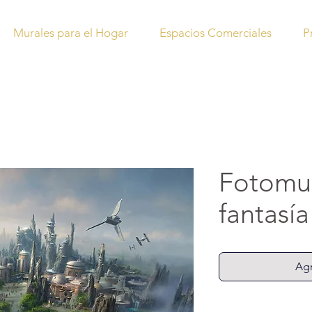
Murales para el Hogar
Espacios Comerciales
P
Fotomur
fantasía
Agr