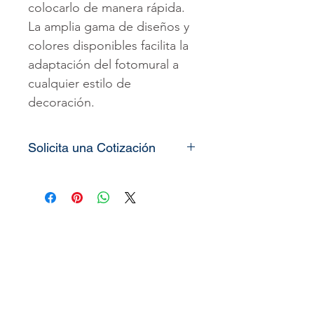
colocarlo de manera rápida.
La amplia gama de diseños y
colores disponibles facilita la
adaptación del fotomural a
cualquier estilo de
decoración.
Solicita una Cotización
Todos nuestros
vinilos o
murales
son totalmente
personalizados, lo único que
necesitamos es que nos
pueda enviar las medidas de
la pared o espacio que desea
decorar
(alto x ancho)
y le
enviaremos el precio o