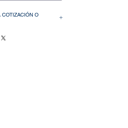
A COTIZACIÓN O
rir nuestros productos,
íarno los tamaños
u vinil o fotomural (Alto y
e y categoría de la imagen
ra web, si cuenta con un
zado, nos puede enviar la
mente
il.com
, tambien puedes
 pagina de
Contacto.