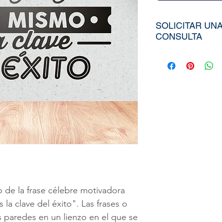
SOLICITAR UN
CONSULTA
Para poder adqui
tiendría que env
aproximados de s
Ancho), el nombr
elegida de nuest
diseño personali
imagen directa
a
peruvinil@gma
utilizar nuestra
o de la frase célebre motivadora
 la clave del éxito". Las frases o
as paredes en un lienzo en el que se