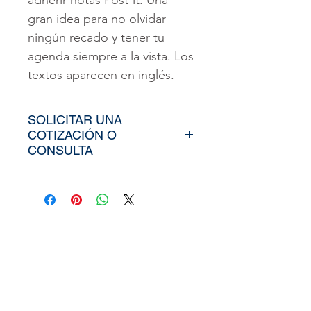
adherir notas Post-it. Una
gran idea para no olvidar
ningún recado y tener tu
agenda siempre a la vista. Los
textos aparecen en inglés.
SOLICITAR UNA
COTIZACIÓN O
CONSULTA
Para poder adquirir nuestros
productos, tiendría que
envíarno los tamaños
aproximados de su vinil o
fotomural (Alto y Ancho), el
nombre y categoría de la
imagen elegida de nuestra
web, si cuenta con un diseño