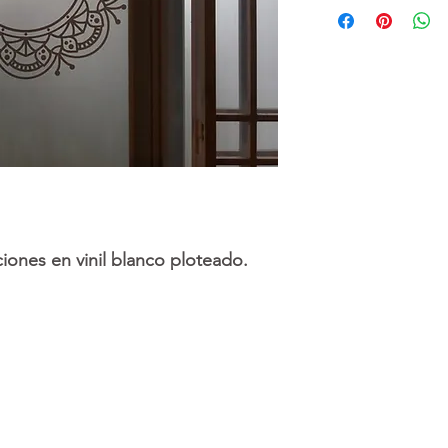
Todos nuestros
totalmente perso
necesitamos es 
medidas de la p
decorar
(alto x 
precio o cotizac
puede solicitar 
alta calidad para
de los vinilos o 
Puede hacer sus
iones en vinil blanco ploteado.
nuestro
botón
d
----------------------
* El envio e intal
murales es Grati
También hacemos
provincia, consul