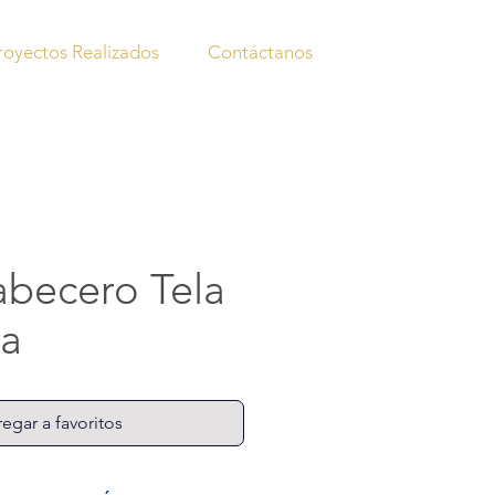
royectos Realizados
Contáctanos
cabecero Tela
ña
egar a favoritos