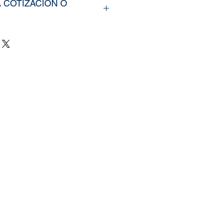
A COTIZACIÓN O
rir nuestros productos,
íarno los tamaños
u vinil o fotomural (Alto y
e y categoría de la imagen
ra web, si cuenta con un
zado, nos puede enviar la
mente
il.com
, tambien puedes
 pagina de
Contacto.