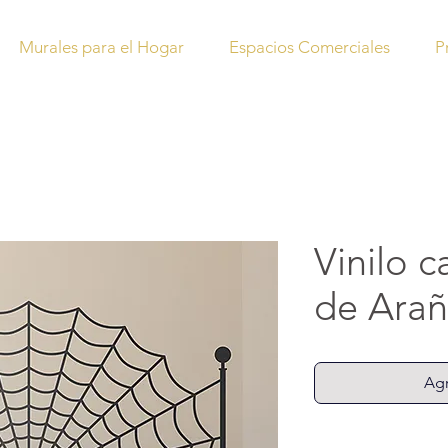
Murales para el Hogar
Espacios Comerciales
P
Vinilo 
de Ara
Agr