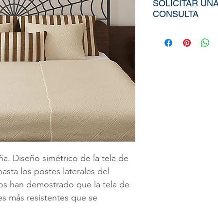
SOLICITAR UN
CONSULTA
Para poder adqui
tiendría que env
aproximados de s
Ancho), el nombr
elegida de nuest
diseño personali
imagen directa
a
peruvinil@gma
utilizar nuestra
ña. Diseño simétrico de la tela de
sta los postes laterales del
os han demostrado que la tela de
es más resistentes que se