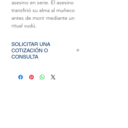
asesino en serie. El asesino
transfirió su alma al muñeco
antes de morir mediante un
ritual vudú.
SOLICITAR UNA
COTIZACIÓN O
CONSULTA
Para poder adquirir nuestros
productos, tiendría que
envíarno los tamaños
aproximados de su vinil o
fotomural (Alto y Ancho), el
nombre y categoría de la
imagen elegida de nuestra
web, si cuenta con un diseño