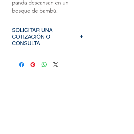
panda descansan en un
bosque de bambú.
SOLICITAR UNA
COTIZACIÓN O
CONSULTA
Para poder adquirir nuestros
productos, tiendría que
envíarno los tamaños
aproximados de su vinil o
fotomural (Alto y Ancho), el
nombre y categoría de la
imagen elegida de nuestra
web, si cuenta con un diseño
personalizado, nos puede
enviar la imagen directamente