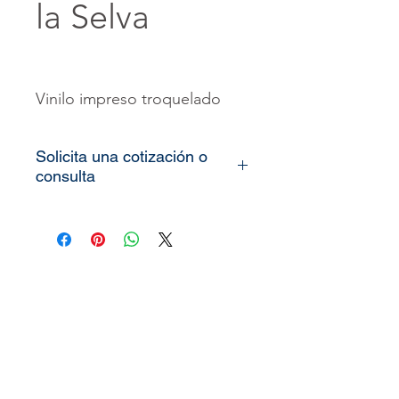
la Selva
Vinilo impreso troquelado
Solicita una cotización o
consulta
Todos nuestros
vinilos o
murales
son totalmente
personalizados, lo único que
necesitamos es que nos
pueda enviar las medidas de
la pared o espacio que desea
decorar
(alto x ancho)
y le
enviaremos el precio o