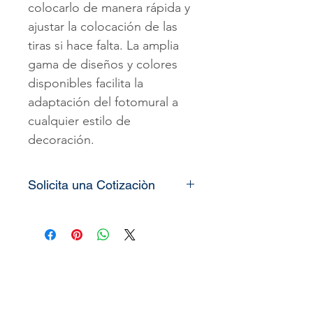
colocarlo de manera rápida y
ajustar la colocación de las
tiras si hace falta. La amplia
gama de diseños y colores
disponibles facilita la
adaptación del fotomural a
cualquier estilo de
decoración.
Solicita una Cotizaciòn
Todos nuestros
vinilos o
murales
son totalmente
personalizados, lo único que
necesitamos es que nos
pueda enviar las medidas de
la pared o espacio que desea