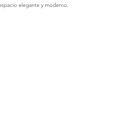
* El envio e intal
 espacio elegante y moderno.
murales es Grati
También hacemos
provincia, consu