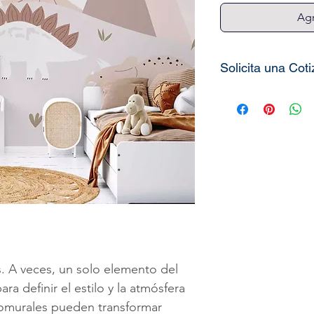
Agr
Solicita una Cot
Todos nuestros
totalmente perso
necesitamos es 
medidas de la p
decorar
(alto x 
precio o cotizac
puede solicitar 
alta calidad para
de los vinilos o 
Puede hacer sus
s. A veces, un solo elemento del
nuestro
botón
d
ra definir el estilo y la atmósfera
----------------------
tomurales pueden transformar