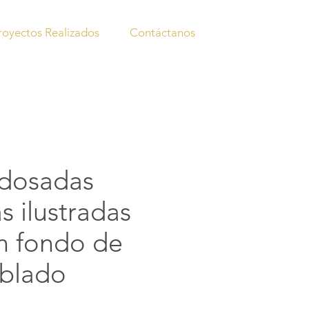
royectos Realizados
Contáctanos
adosadas
s ilustradas
n fondo de
ublado