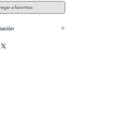
egar a favoritos
izaciòn
vinilos o murales
son
nalizados, lo único que
que nos pueda enviar las
ared o espacio que desea
ancho)
y le enviaremos el
ión del producto. También
nuestro
link
de imágenes en
 su elección. La instalación
murales es Gratis!*
 consultas o pedidos a
e wsp.
------------------