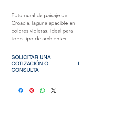
Fotomural de paisaje de
Croacia, laguna apacible en
colores violetas. Ideal para
todo tipo de ambientes.
SOLICITAR UNA
COTIZACIÓN O
CONSULTA
Para poder adquirir nuestros
productos, tiendría que
envíarno los tamaños
aproximados de su vinil o
fotomural (Alto y Ancho), el
nombre y categoría de la
imagen elegida de nuestra