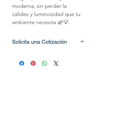
moderna, sin perder la
calidez y luminosidad que tu
ambiente necesita 🌿💡.
Solicita una Cotización
Todos nuestros
vinilos o
murales
son totalmente
personalizados, lo único que
necesitamos es que nos
pueda enviar las medidas de
la pared o espacio que desea
decorar
(alto x ancho)
y le
enviaremos el precio o
cotización del producto.
También puede solicitar