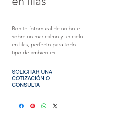
en lilas
Bonito fotomural de un bote
sobre un mar calmo y un cielo
en lilas, perfecto para todo
tipo de ambientes.
SOLICITAR UNA
COTIZACIÓN O
CONSULTA
Para poder adquirir nuestros
productos, tiendría que
envíarno los tamaños
aproximados de su vinil o
fotomural (Alto y Ancho), el