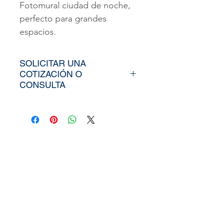
Fotomural ciudad de noche,
perfecto para grandes
espacios.
SOLICITAR UNA
COTIZACIÓN O
CONSULTA
Para poder adquirir nuestros
productos, tiendría que
envíarno los tamaños
aproximados de su vinil o
fotomural (Alto y Ancho), el
nombre y categoría de la
imagen elegida de nuestra
web, si cuenta con un diseño
personalizado, nos puede