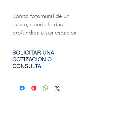
Bonito fotomural de un
ocaso, donde le dara
profundida a sus espacios.
SOLICITAR UNA
COTIZACIÓN O
CONSULTA
Para poder adquirir nuestros
productos, tiendría que
envíarno los tamaños
aproximados de su vinil o
fotomural (Alto y Ancho), el
nombre y categoría de la
imagen elegida de nuestra
web, si cuenta con un diseño