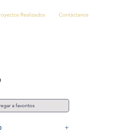
royectos Realizados
Contáctanos
9
egar a favoritos
O