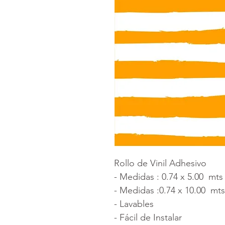
Rollo de Vinil Adhesivo
- Medidas : 0.74 x 5.00 mts
- Medidas :0.74 x 10.00 mts
- Lavables
- Fácil de Instalar