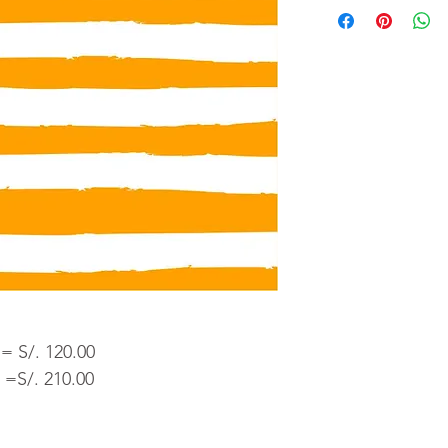
VÍa Wsp o Cel:
- Indicanos el c
- Las medidas de
- La entrega del v
después de la co
diseño.
 = S/. 120.00
 =S/. 210.00