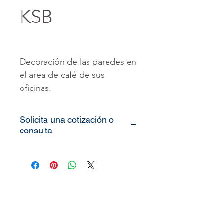
KSB
Decoración de las paredes en
el area de café de sus
oficinas.
Solicita una cotización o
consulta
Todos nuestros
vinilos o
murales
son totalmente
personalizados, lo único que
necesitamos es que nos
pueda enviar las medidas de
la pared o espacio que desea