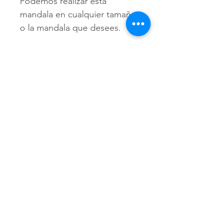
Podemos realizar esta
mandala en cualquier tamaño
o la mandala que desees.
SOLICITAR UNA
COTIZACIÓN O
CONSULTA
Para poder adquirir nuestros
productos, tiendría que
envíarno los tamaños
aproximados de su vinil o
fotomural (Alto y Ancho), el
nombre y categoría de la
imagen elegida de nuestra
web, si cuenta con un diseño
personalizado, nos puede