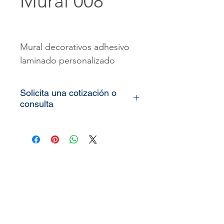
Mural 008
Mural decorativos adhesivo
laminado personalizado
Solicita una cotización o
consulta
Todos nuestros vinilos o
murales son totalmente
personalizados, lo único que
necesitamos es que nos
pueda enviar las medidas de
la pared o espacio que desea
decorar (alto x ancho) y le
enviaremos el precio o