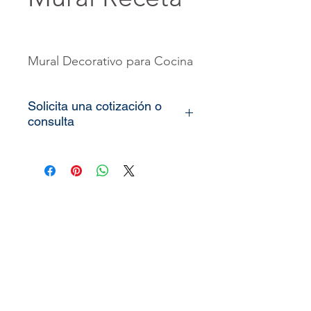
Mural Decorativo para Cocina
Solicita una cotización o
consulta
Todos nuestros
vinilos o
murales
son totalmente
personalizados, lo único que
necesitamos es que nos
pueda enviar las medidas de
la pared o espacio que desea
decorar
(alto x ancho)
y le
enviaremos el precio o
cotización del producto.