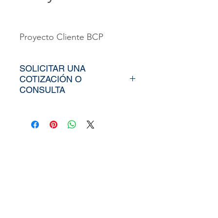
Proyecto Cliente BCP
SOLICITAR UNA
COTIZACIÓN O
CONSULTA
Para poder adquirir nuestros
productos, tiendría que
envíarno los tamaños
aproximados de su vinil o
fotomural (Alto y Ancho), el
nombre y categoría de la
imagen elegida de nuestra
web, si cuenta con un diseño
personalizado, nos puede