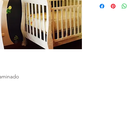
Todos nuestros
totalmente perso
necesitamos es 
medidas de la p
decorar
(alto x 
precio o cotizac
puede solicitar 
alta calidad para
de los vinilos o 
Puede hacer sus
laminado
nuestro
botón
d
----------------------
* El envio e intal
murales es Grati
También hacemos
provincia, consu