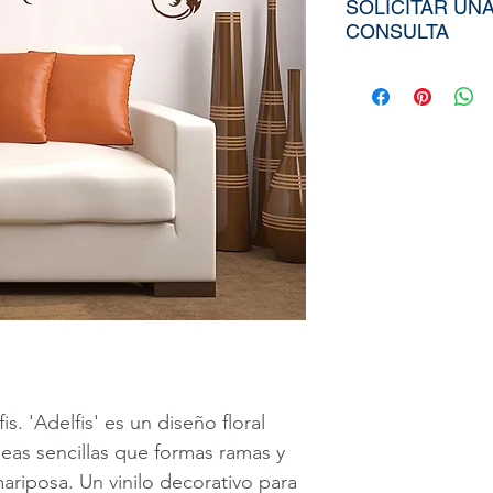
SOLICITAR UN
CONSULTA
Para poder adqui
tiendría que env
aproximados de s
Ancho), el nombr
elegida de nuest
diseño personali
imagen directa
a
peruvinil@gma
utilizar nuestra
is. 'Adelfis' es un diseño floral
neas sencillas que formas ramas y
mariposa. Un vinilo decorativo para