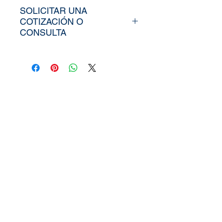
SOLICITAR UNA
COTIZACIÓN O
CONSULTA
Para poder adquirir nuestros
productos, tiendría que
envíarno los tamaños
aproximados de su vinil o
fotomural (Alto y Ancho), el
nombre y categoría de la
imagen elegida de nuestra
web, si cuenta con un diseño
personalizado, nos puede
enviar la imagen directamente
a
peruvinil@gmail.com
, tambi
en puedes utilizar nuestra
pagina de
Contacto.