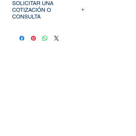
SOLICITAR UNA
COTIZACIÓN O
CONSULTA
Para poder adquirir nuestros
productos, tiendría que
envíarno los tamaños
aproximados de su vinil o
fotomural (Alto y Ancho), el
nombre y categoría de la
imagen elegida de nuestra
web, si cuenta con un diseño
personalizado, nos puede
enviar la imagen directamente
a
peruvinil@gmail.com
, tambi
en puedes utilizar nuestra
pagina de
Contacto.