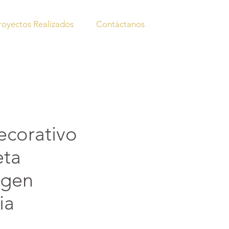
royectos Realizados
Contáctanos
decorativo
eta
agen
ia