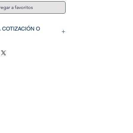
egar a favoritos
A COTIZACIÓN O
rir nuestros productos,
íarno los tamaños
u vinil o fotomural (Alto y
e y categoría de la imagen
ra web, si cuenta con un
zado, nos puede enviar la
mente
il.com
, tambien puedes
 pagina de
Contacto.