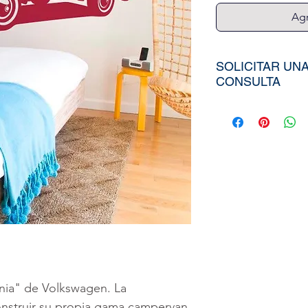
Agr
SOLICITAR UN
CONSULTA
Para poder adqui
tiendría que env
aproximados de s
Ancho), el nombr
elegida de nuest
diseño personali
imagen directa
a
peruvinil@gma
utilizar nuestra
nia" de Volkswagen. La
onstruir su propia gama campervan