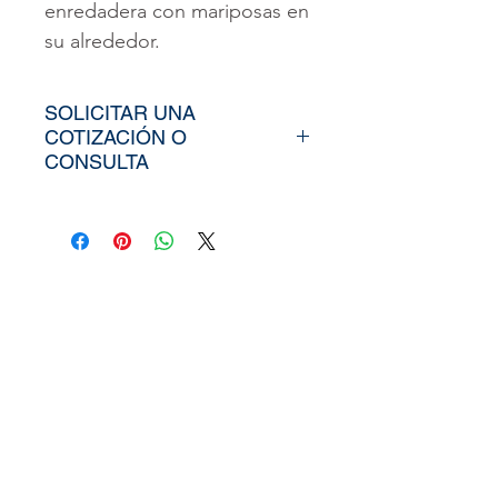
enredadera con mariposas en
su alrededor.
SOLICITAR UNA
COTIZACIÓN O
CONSULTA
Para poder adquirir nuestros
productos, tiendría que
envíarno los tamaños
aproximados de su vinil o
fotomural (Alto y Ancho), el
nombre y categoría de la
imagen elegida de nuestra
web, si cuenta con un diseño
personalizado, nos puede
enviar la imagen directamente