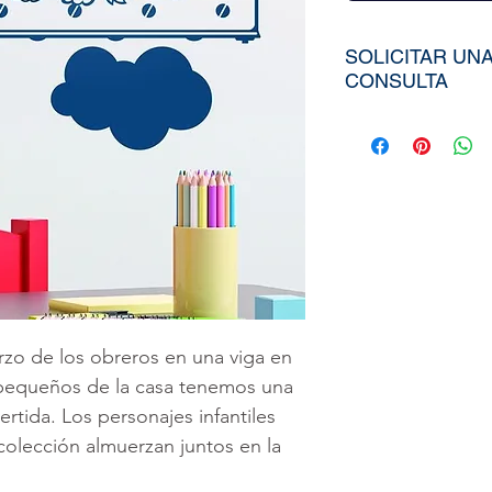
SOLICITAR UN
CONSULTA
Para poder adqui
tiendría que env
aproximados de s
Ancho), el nombr
elegida de nuest
diseño personali
imagen directa
a
peruvinil@gma
rzo de los obreros en una viga en
utilizar nuestra
 pequeños de la casa tenemos una
vertida. Los personajes infantiles
colección almuerzan juntos en la