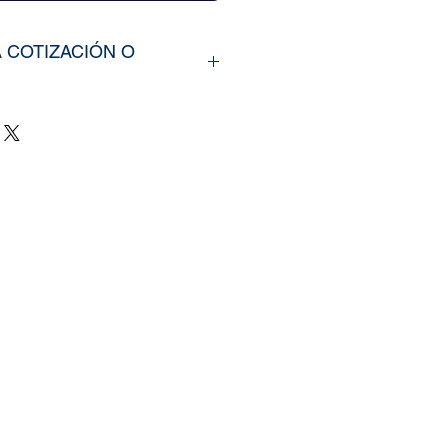
A COTIZACIÓN O
rir nuestros productos,
íarno los tamaños
u vinil o fotomural (Alto y
e y categoría de la imagen
ra web, si cuenta con un
zado, nos puede enviar la
mente
il.com
, tambien puedes
 pagina de
Contacto.