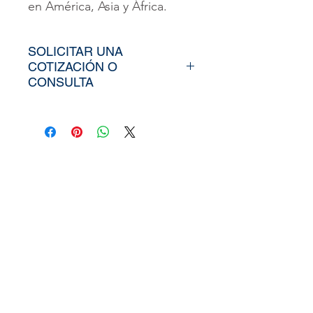
en América, Asia y África.
SOLICITAR UNA
COTIZACIÓN O
CONSULTA
Para poder adquirir nuestros
productos, tiendría que
envíarno los tamaños
aproximados de su vinil o
fotomural (Alto y Ancho), el
nombre y categoría de la
imagen elegida de nuestra
web, si cuenta con un diseño
personalizado, nos puede
enviar la imagen directamente
a
peruvinil@gmail.com
, tambi