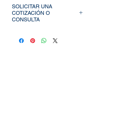
SOLICITAR UNA
COTIZACIÓN O
CONSULTA
Para poder adquirir nuestros
productos, tiendría que
envíarno los tamaños
aproximados de su vinil o
fotomural (Alto y Ancho), el
nombre y categoría de la
imagen elegida de nuestra
web, si cuenta con un diseño
personalizado, nos puede
enviar la imagen directamente
a
peruvinil@gmail.com
, tambi
en puedes utilizar nuestra
pagina de
Contacto.