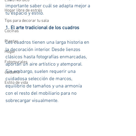
Estilo Nórdico
importante saber cuál se adapta mejor a 
Hogar libre de estrés
tu espacio y estilo.
Tips para decorar tu sala
1. El arte tradicional de los cuadros
Cocinas
Plantas
Los cuadros tienen una larga historia en 
la decoración interior. Desde lienzos 
Hogar
clásicos hasta fotografías enmarcadas, 
Fotomurales
aportan un aire artístico y atemporal. 
Sin embargo, suelen requerir una 
cuidame
cuidadosa selección de marcos, 
Estilo de vida
equilibrio de tamaños y una armonía 
con el resto del mobiliario para no 
sobrecargar visualmente.