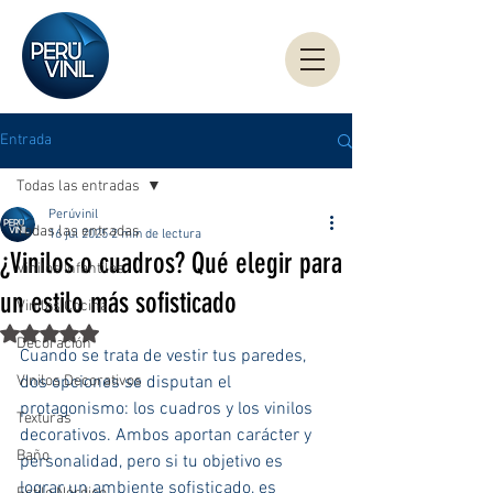
Entrada
Todas las entradas
Perúvinil
Todas las entradas
16 jul 2025
2 min de lectura
¿Vinilos o cuadros? Qué elegir para
Vinilos Infantiles
un estilo más sofisticado
Vinilos Cocina
Obtuvo NaN de 5 estrellas.
Decoración
Cuando se trata de vestir tus paredes, 
Vinilos Decorativos
dos opciones se disputan el 
protagonismo: los cuadros y los vinilos 
Texturas
decorativos. Ambos aportan carácter y 
Baño
personalidad, pero si tu objetivo es 
lograr un ambiente sofisticado, es 