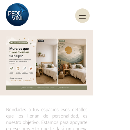
Brindarles a tus espacios esos detalles
que los llenan de personalidad, es
nuestro objetivo. Estamos para apoyarte
en ese proyecto que le
dará
una nueva