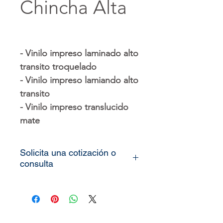
Chincha Alta
- Vinilo impreso laminado alto
transito troquelado
- Vinilo impreso lamiando alto
transito
- Vinilo impreso translucido
mate
Solicita una cotización o
consulta
Todos nuestros
vinilos o
murales
son totalmente
personalizados, lo único que