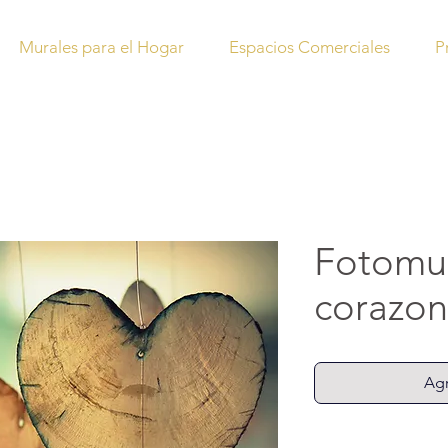
Murales para el Hogar
Espacios Comerciales
P
Fotomu
corazon
Agr