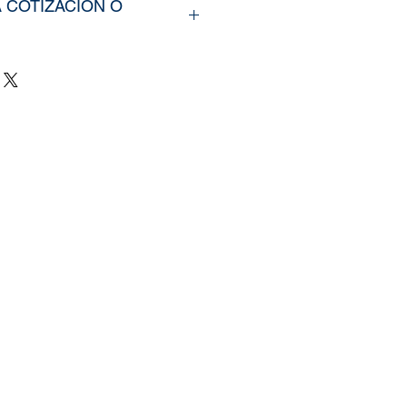
A COTIZACIÓN O
rir nuestros productos,
íarno los tamaños
u vinil o fotomural (Alto y
e y categoría de la imagen
ra web, si cuenta con un
zado, nos puede enviar la
mente
il.com
, tambien puedes
 pagina de
Contacto.