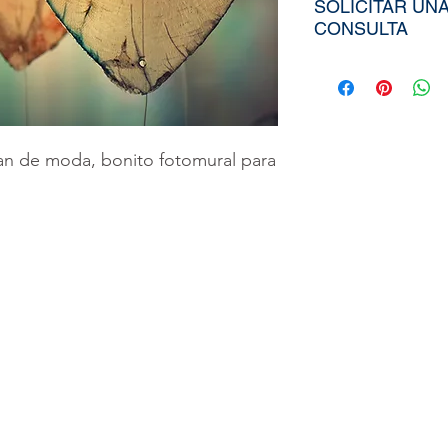
SOLICITAR UN
CONSULTA
Para poder adqui
tiendría que env
aproximados de s
Ancho), el nombr
an de moda, bonito fotomural para
elegida de nuest
diseño personali
imagen directa
a
peruvinil@gma
utilizar nuestra