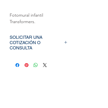
Fotomural infantil
Transformers.
SOLICITAR UNA
COTIZACIÓN O
CONSULTA
Para poder adquirir nuestros
productos, tiendría que
envíarno los tamaños
aproximados de su vinil o
fotomural (Alto y Ancho), el
nombre y categoría de la
imagen elegida de nuestra
web, si cuenta con un diseño