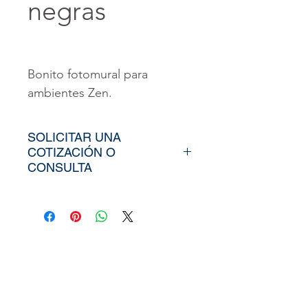
negras
Bonito fotomural para
ambientes Zen.
SOLICITAR UNA
COTIZACIÓN O
CONSULTA
Para poder adquirir nuestros
productos, tiendría que
envíarno los tamaños
aproximados de su vinil o
fotomural (Alto y Ancho), el
nombre y categoría de la
imagen elegida de nuestra