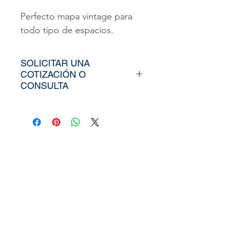
Perfecto mapa vintage para
todo tipo de espacios.
SOLICITAR UNA
COTIZACIÓN O
CONSULTA
Para poder adquirir nuestros
productos, tiendría que
envíarno los tamaños
aproximados de su vinil o
fotomural (Alto y Ancho), el
nombre y categoría de la
imagen elegida de nuestra
web, si cuenta con un diseño
personalizado, nos puede