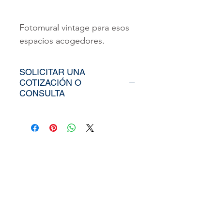
Fotomural vintage para esos
espacios acogedores.
SOLICITAR UNA
COTIZACIÓN O
CONSULTA
Para poder adquirir nuestros
productos, tiendría que
envíarno los tamaños
aproximados de su vinil o
fotomural (Alto y Ancho), el
nombre y categoría de la
imagen elegida de nuestra
web, si cuenta con un diseño