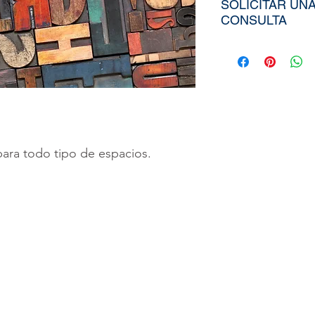
SOLICITAR UN
CONSULTA
Para poder adqui
tiendría que env
aproximados de s
Ancho), el nombr
elegida de nuest
diseño personali
para todo tipo de espacios.
imagen directa
a
peruvinil@gma
utilizar nuestra