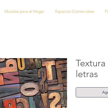
Murales para el Hogar
Espacios Comerciales
P
Textura
letras
Agr