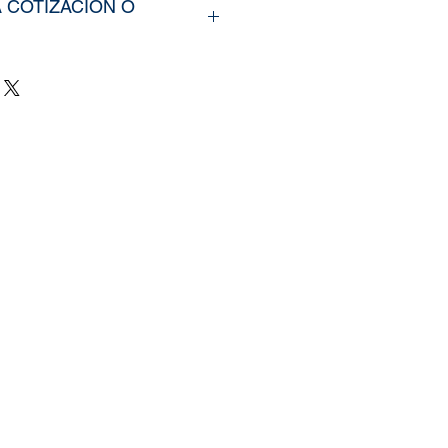
A COTIZACIÓN O
rir nuestros productos,
íarno los tamaños
u vinil o fotomural (Alto y
e y categoría de la imagen
ra web, si cuenta con un
zado, nos puede enviar la
mente
il.com
, tambien puedes
 pagina de
Contacto.