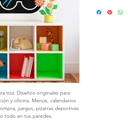
Para poder adqui
tiendría que env
aproximados de s
Ancho), el nombr
elegida de nuest
diseño personali
imagen directa
a
peruvinil@gma
utilizar nuestra
ara tiza. Diseños originales para
ción y oficina. Menús, calendarios
compra, juegos, pizarras deportivas
alo todo en tus paredes.